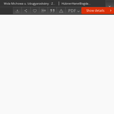
Wola Michowa u. Izbugyaradvány : Zone 9 Kol. XXVI
HübnerHanelBogdanyi, F. von. RedaktorHauk, J. RedaktorHaag
PDF
Show details