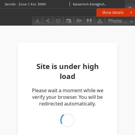
Serniki : Zone C Kol. XXXIV
Kaiserlich-Königliches Militär-Geographisches Institut (Wiedeń). Instytucja sprawcza. Wydawca
Show details
Photo galle