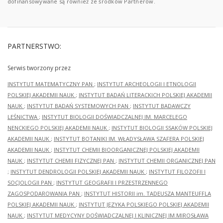
dofinansowywane są również ze środków Partnerów.
PARTNERSTWO:
Serwis tworzony przez
INSTYTUT MATEMATYCZNY PAN
;
INSTYTUT ARCHEOLOGII I ETNOLOGII
POLSKIEJ AKADEMII NAUK
;
INSTYTUT BADAŃ LITERACKICH POLSKIEJ AKADEMII
NAUK
;
INSTYTUT BADAŃ SYSTEMOWYCH PAN
;
INSTYTUT BADAWCZY
LEŚNICTWA
;
INSTYTUT BIOLOGII DOŚWIADCZALNEJ IM. MARCELEGO
NENCKIEGO POLSKIEJ AKADEMII NAUK
;
INSTYTUT BIOLOGII SSAKÓW POLSKIEJ
AKADEMII NAUK
;
INSTYTUT BOTANIKI IM. WŁADYSŁAWA SZAFERA POLSKIEJ
AKADEMII NAUK
;
INSTYTUT CHEMII BIOORGANICZNEJ POLSKIEJ AKADEMII
NAUK
;
INSTYTUT CHEMII FIZYCZNEJ PAN
;
INSTYTUT CHEMII ORGANICZNEJ PAN
;
INSTYTUT DENDROLOGII POLSKIEJ AKADEMII NAUK
;
INSTYTUT FILOZOFII I
SOCJOLOGII PAN
;
INSTYTUT GEOGRAFII I PRZESTRZENNEGO
ZAGOSPODAROWANIA PAN
;
INSTYTUT HISTORII im. TADEUSZA MANTEUFFLA
POLSKIEJ AKADEMII NAUK
;
INSTYTUT JĘZYKA POLSKIEGO POLSKIEJ AKADEMII
NAUK
;
INSTYTUT MEDYCYNY DOŚWIADCZALNEJ I KLINICZNEJ IM.MIROSŁAWA