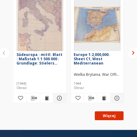
Südeuropa : mittl. Blatt
Europe 1:2,000,000.
Ka
: Maßstab 1:1 500 000 :
Sheet C1, West
Sü
Grundlage: Stielers
Mediterranean
Ma
Handatlas
Wielka Brytania. War Office. Wydaw
[1944]
1944
194
Obraz
Obraz
Ob
Więcej