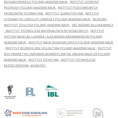
MOSSAKOWSKIEGO POLSKIEJ AKADEMII NAUK
;
INSTYTUT OCHRONY
PRZYRODY POLSKIEJ AKADEMII NAUK
;
INSTYTUT PODSTAWOWYCH
PROBLEMÓW TECHNIKI PAN
;
INSTYTUT SLAWISTYKI PAN
;
INSTYTUT
SYSTEMATYKI I EWOLUCJI ZWIERZĄT POLSKIEJ AKADEMII NAUK
;
MUZEUM I
INSTYTUT ZOOLOGII POLSKIEJ AKADEMII NAUK
;
SIEĆ BADAWCZA ŁUKASIEWICZ
- INSTYTUT TECHNOLOGII MATERIAŁÓW ELEKTRONICZNYCH
;
INSTYTUT
HISTORII NAUKI IM. LUDWIKA I ALEKSANDRA BIRKENMAJERÓW POLSKIEJ
AKADEMII NAUK
;
INSTYTUT NAUK EKONOMICZNYCH POLSKIEJ AKADEMII NAUK
;
INSTYTUT ROZWOJU WSI I ROLNICTWA POLSKIEJ AKADEMII NAUK
;
INSTYTUT
BIOCYBERNETYKI I INŻYNIERII BIOMEDYCZNEJ IM. MACIEJA NAŁĘCZA POLSKIEJ
AKADEMII NAUK
;
INSTYTUT FIZYKI PAN
;
INSTYTUT TECHNOLOGII
BEZPIECZEŃSTWA „MORATEX”
;