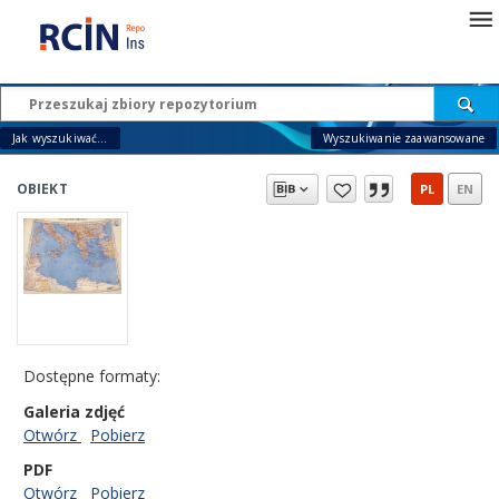
Jak wyszukiwać...
Wyszukiwanie zaawansowane
OBIEKT
PL
EN
Dostępne formaty:
Galeria zdjęć
Otwórz
Pobierz
PDF
Otwórz
Pobierz