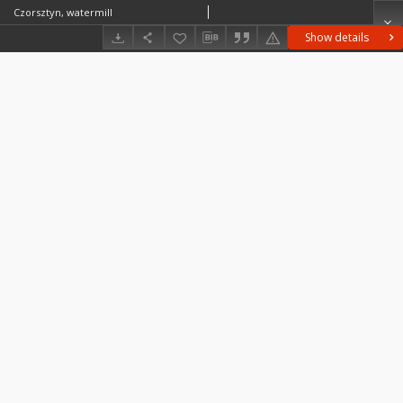
Czorsztyn, watermill
Show details