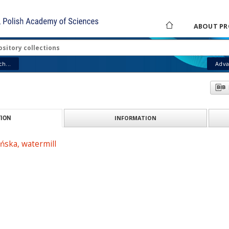
ABOUT PR
h...
Adva
INFORMATION
ION
ńska, watermill