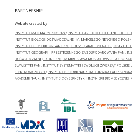
PARTNERSHIP:
Website created by
INSTYTUT MATEMATYCZNY PAN
;
INSTYTUT ARCHEOLOGII I ETNOLOGII PO
INSTYTUT BIOLOGII DOŚWIADCZALNEJ IM. MARCELEGO NENCKIEGO POLSKI
INSTYTUT CHEMII BIOORGANICZNEJ POLSKIEJ AKADEMII NAUK
;
INSTYTUT C
INSTYTUT GEOGRAFII I PRZESTRZENNEGO ZAGOSPODAROWANIA PAN
;
IN
DOŚWIADCZALNEJ I KLINICZNEJ IM.MIROSŁAWA MOSSAKOWSKIEGO POLSKI
SLAWISTYKI PAN
;
INSTYTUT SYSTEMATYKI I EWOLUCJI ZWIERZĄT POLSKIEJ
ELEKTRONICZNYCH
;
INSTYTUT HISTORII NAUKI IM. LUDWIKA I ALEKSAND
AKADEMII NAUK
;
INSTYTUT BIOCYBERNETYKI I INŻYNIERII BIOMEDYCZNEJ I