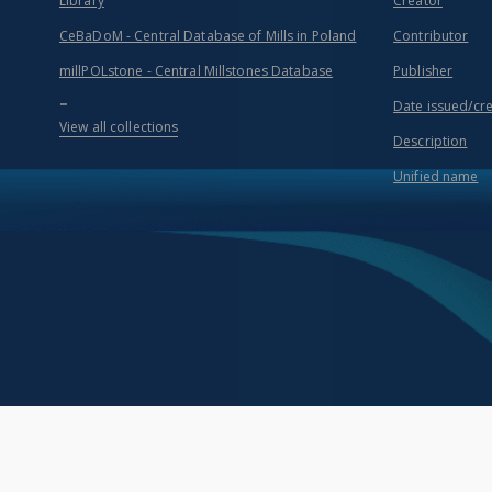
Library
Creator
CeBaDoM - Central Database of Mills in Poland
Contributor
millPOLstone - Central Millstones Database
Publisher
...
Date issued/cr
View all collections
Description
Unified name