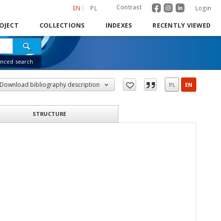
Contrast
EN
PL
Login
OJECT
COLLECTIONS
INDEXES
RECENTLY VIEWED
nced search
Download bibliography description
PL
EN
STRUCTURE