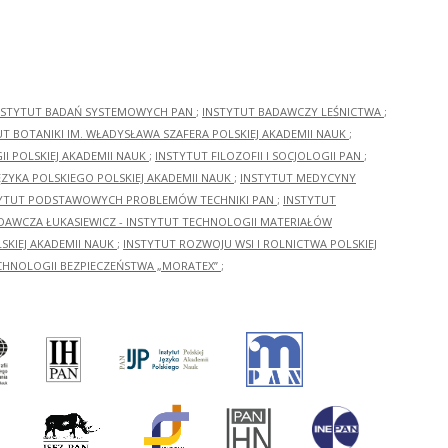
NSTYTUT BADAŃ SYSTEMOWYCH PAN
;
INSTYTUT BADAWCZY LEŚNICTWA
;
UT BOTANIKI IM. WŁADYSŁAWA SZAFERA POLSKIEJ AKADEMII NAUK
;
I POLSKIEJ AKADEMII NAUK
;
INSTYTUT FILOZOFII I SOCJOLOGII PAN
;
ĘZYKA POLSKIEGO POLSKIEJ AKADEMII NAUK
;
INSTYTUT MEDYCYNY
YTUT PODSTAWOWYCH PROBLEMÓW TECHNIKI PAN
;
INSTYTUT
ADAWCZA ŁUKASIEWICZ - INSTYTUT TECHNOLOGII MATERIAŁÓW
KIEJ AKADEMII NAUK
;
INSTYTUT ROZWOJU WSI I ROLNICTWA POLSKIEJ
CHNOLOGII BEZPIECZEŃSTWA „MORATEX”
;