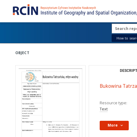
How to searc
OBJECT
DESCRIPT
Bukowina Tatrza
Resource type:
Text
More