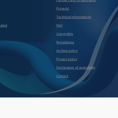
Partners and organization
Projects
Technical informations
eated
FAQ
Copyrights
Regulations
Archive policy
Privacy policy
Declaration of availability
Contact