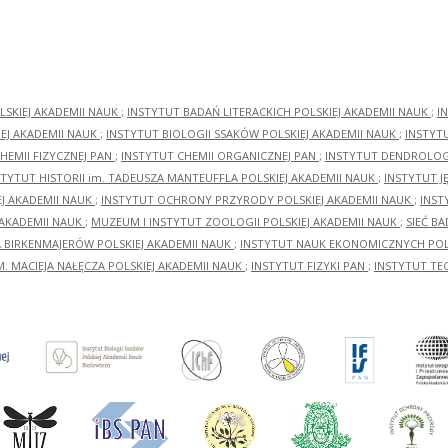
LSKIEJ AKADEMII NAUK
;
INSTYTUT BADAŃ LITERACKICH POLSKIEJ AKADEMII NAUK
;
I
EJ AKADEMII NAUK
;
INSTYTUT BIOLOGII SSAKÓW POLSKIEJ AKADEMII NAUK
;
INSTYT
HEMII FIZYCZNEJ PAN
;
INSTYTUT CHEMII ORGANICZNEJ PAN
;
INSTYTUT DENDROLOGI
STYTUT HISTORII im. TADEUSZA MANTEUFFLA POLSKIEJ AKADEMII NAUK
;
INSTYTUT J
EJ AKADEMII NAUK
;
INSTYTUT OCHRONY PRZYRODY POLSKIEJ AKADEMII NAUK
;
INST
 AKADEMII NAUK
;
MUZEUM I INSTYTUT ZOOLOGII POLSKIEJ AKADEMII NAUK
;
SIEĆ B
RA BIRKENMAJERÓW POLSKIEJ AKADEMII NAUK
;
INSTYTUT NAUK EKONOMICZNYCH POLS
M. MACIEJA NAŁĘCZA POLSKIEJ AKADEMII NAUK
;
INSTYTUT FIZYKI PAN
;
INSTYTUT TE