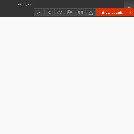
Pierzchowiec, watermill
Show details