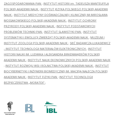
ZAGOSPODAROWANIA PAN
;
INSTYTUT HISTORII im. TADEUSZA MANTEUFFLA
POLSKIEJ AKADEMII NAUK
;
INSTYTUT JĘZYKA POLSKIEGO POLSKIEJ AKADEMII
NAUK
;
INSTYTUT MEDYCYNY DOŚWIADCZALNEJ I KLINICZNEJ IM.MIROSŁAWA
MOSSAKOWSKIEGO POLSKIEJ AKADEMII NAUK
;
INSTYTUT OCHRONY
PRZYRODY POLSKIEJ AKADEMII NAUK
;
INSTYTUT PODSTAWOWYCH
PROBLEMÓW TECHNIKI PAN
;
INSTYTUT SLAWISTYKI PAN
;
INSTYTUT
SYSTEMATYKI I EWOLUCJI ZWIERZĄT POLSKIEJ AKADEMII NAUK
;
MUZEUM I
INSTYTUT ZOOLOGII POLSKIEJ AKADEMII NAUK
;
SIEĆ BADAWCZA ŁUKASIEWICZ
- INSTYTUT TECHNOLOGII MATERIAŁÓW ELEKTRONICZNYCH
;
INSTYTUT
HISTORII NAUKI IM. LUDWIKA I ALEKSANDRA BIRKENMAJERÓW POLSKIEJ
AKADEMII NAUK
;
INSTYTUT NAUK EKONOMICZNYCH POLSKIEJ AKADEMII NAUK
;
INSTYTUT ROZWOJU WSI I ROLNICTWA POLSKIEJ AKADEMII NAUK
;
INSTYTUT
BIOCYBERNETYKI I INŻYNIERII BIOMEDYCZNEJ IM. MACIEJA NAŁĘCZA POLSKIEJ
AKADEMII NAUK
;
INSTYTUT FIZYKI PAN
;
INSTYTUT TECHNOLOGII
BEZPIECZEŃSTWA „MORATEX”
;