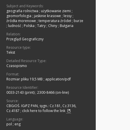
Subject and Keywords:
geografia rolnictwa
;
użytkowanie ziemi
;
geomorfologia
;
jaskinie krasowe
;
lessy
;
źródła morenowe
;
temperatura źródeł
;
burze
;
ludność
;
Polska
;
Tatry
;
Chiny
;
Bułgaria
Relation:
Przegląd Geograficzny
Resource type:
Tekst
Detailed Resource Type:
Czasopismo
Format:
Rozmiar pliku 19,5 MB
;
application/pdf
Resource Identifier:
0033-2143 (print)
;
2300-8466 (on-line)
Source:
CBGiOŚ. IGiPZ PAN, sygn.: Cz.181, Cz.3136,
Cz.4187
;
click here to follow the link
Language:
pol
;
eng