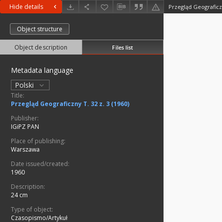
Hide details
Przegląd Geograficzn
Object structure
Object description
Files list
Metadata language
Polski
Title:
Przegląd Geograficzny T. 32 z. 3 (1960)
Publisher:
IGiPZ PAN
Place of publishing:
Warszawa
Date issued/created:
1960
Description:
24 cm
Type of object:
Czasopismo/Artykuł