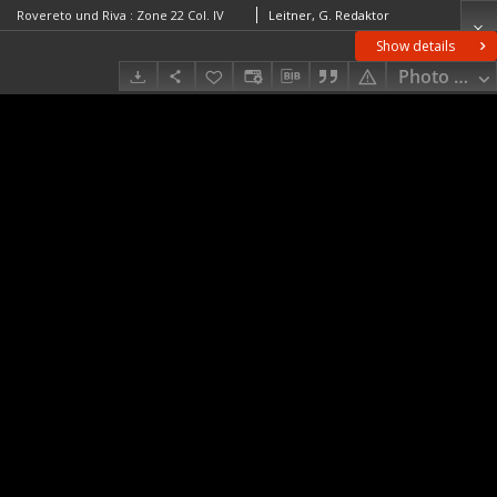
Rovereto und Riva : Zone 22 Col. IV
Leitner, G. Redaktor
Show details
Photo galle