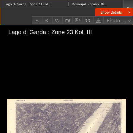
Lago di Garda : Zone 23 Kol. III
Dokaupil, Roman (18...- 19...). RedaktorStraka, J. RedaktorBloschitz, RudolfMacoun, V. Redaktor
Show details
Photo galle