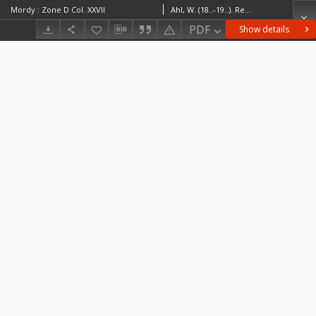
Mordy : Zone D Col. XXVII
Ahl, W. (18..-19..). RedaktorFischbacher, Rudolf (18..-19..). Redaktor
PDF
Show details