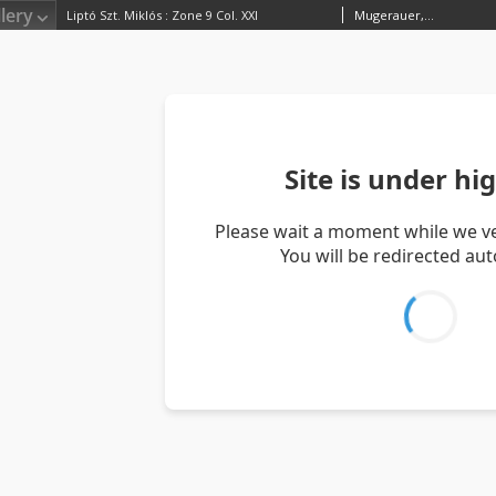
lery
Liptó Szt. Miklós : Zone 9 Col. XXI
Mugerauer, J. RedaktorSachs, JohKaiserlich-Königliches Militär-Geographisches Institut (Wiedeń). Wydawca