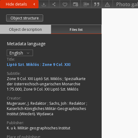
Photo gal
Hide details
Object structure
Object description
Files list
Metadata language
English
Title:
Liptó Szt. Miklós : Zone 9 Col. XXI
Subtitle:
Zone 9 Col. XXI Liptó Szt. Miklós
;
Spezialkarte
der österreichisch-ungarischen Monarchie
1:75.000, Zone 9 Col. XXI Liptó Szt. Miklós
Creator:
Mugerauer, J. Redaktor
;
Sachs, Joh
:
Redaktor
;
Kaiserlich-Königliches Militär-Geographisches
Institut (Wiedeń). Wydawca
Publisher:
K. u k. Militär-geographisches Institut
Place of publishing: