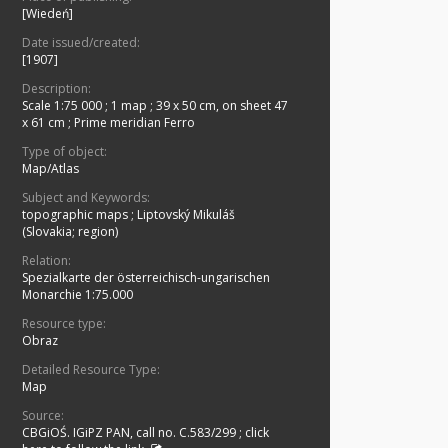
[Wiedeń]
Date issued/created:
[1907]
Description:
Scale 1:75 000
;
1 map ; 39 x 50 cm, on sheet 47
x 61 cm
;
Prime meridian Ferro
Type of object:
Map/Atlas
Subject and Keywords:
topographic maps
;
Liptovský Mikuláš
(Slovakia; region)
Relation:
Spezialkarte der österreichisch-ungarischen
Monarchie 1:75.000
Resource type:
Obraz
Detailed Resource Type:
Map
Source:
CBGiOŚ. IGiPZ PAN, call no. C.583/299
;
click