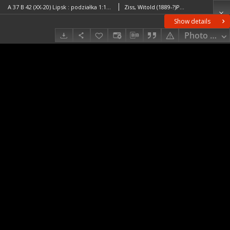
A 37 B 42 (XX-20) Lipsk : podziałka 1:100.000
Ziss, Witold (1889-?)Piotrowski, Roman Aureli (1889– )Kozielski, Mateusz (1888-?)Liber, Kazimierz (1894– )Wojskowy Instytut Geograficzny (Warszawa). Wydawca. Drukarz
Show details
Photo galle