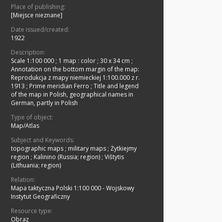
Place of publishing:
[Miejsce nieznane]
Date issued/created:
1922
Description:
Scale 1:100 000
;
1 map : color ; 30 x 34 cm
;
Annotation on the bottom margin of the map:
Reprodukcja z mapy niemieckiej 1:100.000 z r.
1913
;
Prime meridian Ferro
;
Title and legend
of the map in Polish, geographical names in
German, partly in Polish
Type of object:
Map/Atlas
Subject and Keywords:
topographic maps
;
military maps
;
Żytkiejmy
region
;
Kalinino (Russia; region)
;
Vištytis
(Lithuania; region)
Relation:
Mapa taktyczna Polski 1:100 000 - Wojskowy
Instytut Geograficzny
Resource type:
Obraz