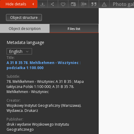
Photo gal
Hide details
Object structure
Object description
Files list
Metadata language
English
Title:
A 31 B 35 78. Mehlkehmen - Wisztyniec :
podziałka 1:100.000
Subtitle:
78. Mehlkehmen - Wisztyniec A 31 B 35
;
Mapa
taktyczna Polski 1:100 000; A 31 B 35 78.
Mehlkehmen - Wisztyniec
Creator:
Wojskowy Instytut Geograficzny (Warszawa).
Wydawca. Drukarz
Publisher:
druk i wydanie Wojskowego Instytutu
Geograficznego