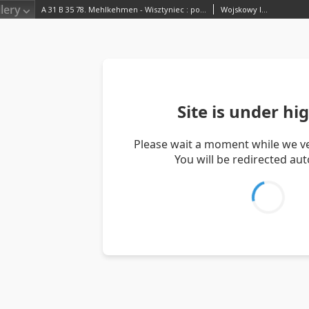
lery
A 31 B 35 78. Mehlkehmen - Wisztyniec : podziałka 1:100.000
Wojskowy Instytut Geograficzny (Warszawa). Wydawca. Drukarz