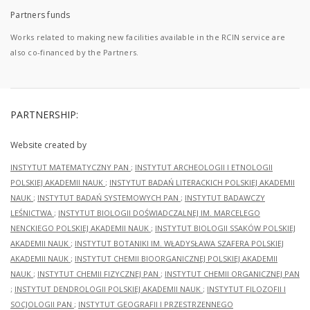
Partners funds
Works related to making new facilities available in the RCIN service are
also co-financed by the Partners.
PARTNERSHIP:
Website created by
INSTYTUT MATEMATYCZNY PAN
;
INSTYTUT ARCHEOLOGII I ETNOLOGII
POLSKIEJ AKADEMII NAUK
;
INSTYTUT BADAŃ LITERACKICH POLSKIEJ AKADEMII
NAUK
;
INSTYTUT BADAŃ SYSTEMOWYCH PAN
;
INSTYTUT BADAWCZY
LEŚNICTWA
;
INSTYTUT BIOLOGII DOŚWIADCZALNEJ IM. MARCELEGO
NENCKIEGO POLSKIEJ AKADEMII NAUK
;
INSTYTUT BIOLOGII SSAKÓW POLSKIEJ
AKADEMII NAUK
;
INSTYTUT BOTANIKI IM. WŁADYSŁAWA SZAFERA POLSKIEJ
AKADEMII NAUK
;
INSTYTUT CHEMII BIOORGANICZNEJ POLSKIEJ AKADEMII
NAUK
;
INSTYTUT CHEMII FIZYCZNEJ PAN
;
INSTYTUT CHEMII ORGANICZNEJ PAN
;
INSTYTUT DENDROLOGII POLSKIEJ AKADEMII NAUK
;
INSTYTUT FILOZOFII I
SOCJOLOGII PAN
;
INSTYTUT GEOGRAFII I PRZESTRZENNEGO