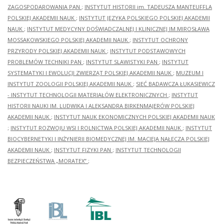
ZAGOSPODAROWANIA PAN
;
INSTYTUT HISTORII im. TADEUSZA MANTEUFFLA
POLSKIEJ AKADEMII NAUK
;
INSTYTUT JĘZYKA POLSKIEGO POLSKIEJ AKADEMII
NAUK
;
INSTYTUT MEDYCYNY DOŚWIADCZALNEJ I KLINICZNEJ IM.MIROSŁAWA
MOSSAKOWSKIEGO POLSKIEJ AKADEMII NAUK
;
INSTYTUT OCHRONY
PRZYRODY POLSKIEJ AKADEMII NAUK
;
INSTYTUT PODSTAWOWYCH
PROBLEMÓW TECHNIKI PAN
;
INSTYTUT SLAWISTYKI PAN
;
INSTYTUT
SYSTEMATYKI I EWOLUCJI ZWIERZĄT POLSKIEJ AKADEMII NAUK
;
MUZEUM I
INSTYTUT ZOOLOGII POLSKIEJ AKADEMII NAUK
;
SIEĆ BADAWCZA ŁUKASIEWICZ
- INSTYTUT TECHNOLOGII MATERIAŁÓW ELEKTRONICZNYCH
;
INSTYTUT
HISTORII NAUKI IM. LUDWIKA I ALEKSANDRA BIRKENMAJERÓW POLSKIEJ
AKADEMII NAUK
;
INSTYTUT NAUK EKONOMICZNYCH POLSKIEJ AKADEMII NAUK
;
INSTYTUT ROZWOJU WSI I ROLNICTWA POLSKIEJ AKADEMII NAUK
;
INSTYTUT
BIOCYBERNETYKI I INŻYNIERII BIOMEDYCZNEJ IM. MACIEJA NAŁĘCZA POLSKIEJ
AKADEMII NAUK
;
INSTYTUT FIZYKI PAN
;
INSTYTUT TECHNOLOGII
BEZPIECZEŃSTWA „MORATEX”
;