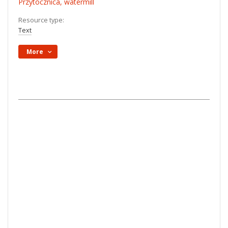
Przytocznica, watermill
Resource type:
Text
More