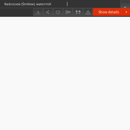
Radziszew (Śmiłów), watermill
Show details