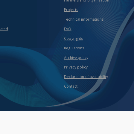
Partners and organization
Projects
Technical informations
eated
FAQ
Copyrights
Regulations
Archive policy
Privacy policy
Declaration of availability
Contact