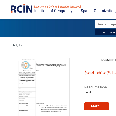
How to searc
OBJECT
DESCRIPT
Świebodów (Schw
Resource type:
Text
More