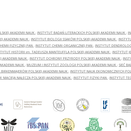
LSKIEJ AKADEMII NAUK
;
INSTYTUT BADAŃ LITERACKICH POLSKIEJ AKADEMII NAUK
;
I
EJ AKADEMII NAUK
;
INSTYTUT BIOLOGII SSAKÓW POLSKIEJ AKADEMII NAUK
;
INSTYT
HEMII FIZYCZNEJ PAN
;
INSTYTUT CHEMII ORGANICZNEJ PAN
;
INSTYTUT DENDROLOGI
STYTUT HISTORII im. TADEUSZA MANTEUFFLA POLSKIEJ AKADEMII NAUK
;
INSTYTUT J
EJ AKADEMII NAUK
;
INSTYTUT OCHRONY PRZYRODY POLSKIEJ AKADEMII NAUK
;
INST
 AKADEMII NAUK
;
MUZEUM I INSTYTUT ZOOLOGII POLSKIEJ AKADEMII NAUK
;
SIEĆ B
RA BIRKENMAJERÓW POLSKIEJ AKADEMII NAUK
;
INSTYTUT NAUK EKONOMICZNYCH POLS
M. MACIEJA NAŁĘCZA POLSKIEJ AKADEMII NAUK
;
INSTYTUT FIZYKI PAN
;
INSTYTUT TE