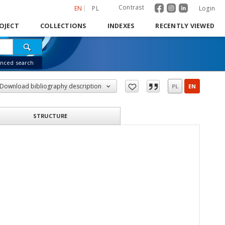
Contrast
EN
PL
Login
OJECT
COLLECTIONS
INDEXES
RECENTLY VIEWED
nced search
Download bibliography description
PL
EN
STRUCTURE