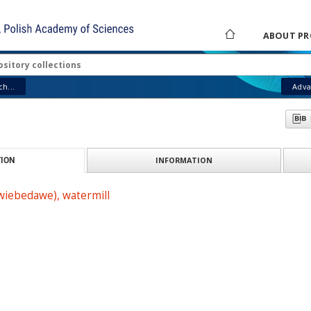
ABOUT PR
h...
Adva
INFORMATION
ION
iebedawe), watermill