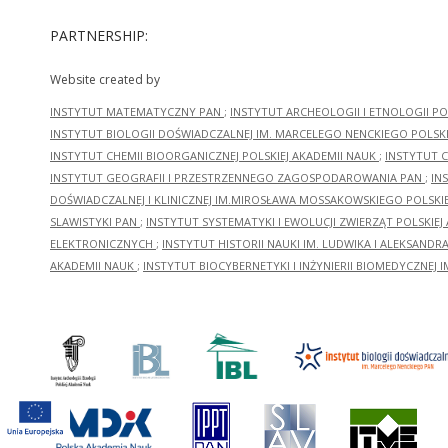
PARTNERSHIP:
Website created by
INSTYTUT MATEMATYCZNY PAN
;
INSTYTUT ARCHEOLOGII I ETNOLOGII PO
INSTYTUT BIOLOGII DOŚWIADCZALNEJ IM. MARCELEGO NENCKIEGO POLSKI
INSTYTUT CHEMII BIOORGANICZNEJ POLSKIEJ AKADEMII NAUK
;
INSTYTUT C
INSTYTUT GEOGRAFII I PRZESTRZENNEGO ZAGOSPODAROWANIA PAN
;
IN
DOŚWIADCZALNEJ I KLINICZNEJ IM.MIROSŁAWA MOSSAKOWSKIEGO POLSKI
SLAWISTYKI PAN
;
INSTYTUT SYSTEMATYKI I EWOLUCJI ZWIERZĄT POLSKIEJ
ELEKTRONICZNYCH
;
INSTYTUT HISTORII NAUKI IM. LUDWIKA I ALEKSAND
AKADEMII NAUK
;
INSTYTUT BIOCYBERNETYKI I INŻYNIERII BIOMEDYCZNEJ I