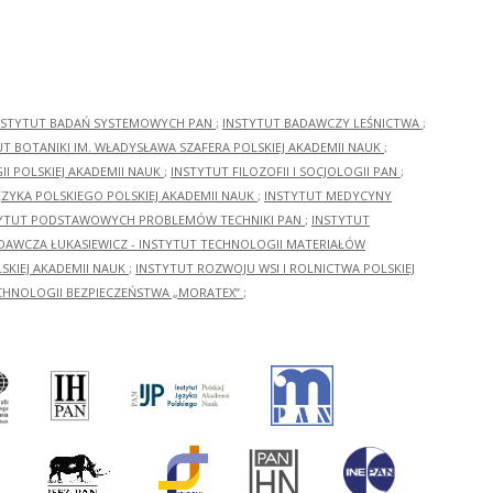
NSTYTUT BADAŃ SYSTEMOWYCH PAN
;
INSTYTUT BADAWCZY LEŚNICTWA
;
UT BOTANIKI IM. WŁADYSŁAWA SZAFERA POLSKIEJ AKADEMII NAUK
;
I POLSKIEJ AKADEMII NAUK
;
INSTYTUT FILOZOFII I SOCJOLOGII PAN
;
ĘZYKA POLSKIEGO POLSKIEJ AKADEMII NAUK
;
INSTYTUT MEDYCYNY
YTUT PODSTAWOWYCH PROBLEMÓW TECHNIKI PAN
;
INSTYTUT
ADAWCZA ŁUKASIEWICZ - INSTYTUT TECHNOLOGII MATERIAŁÓW
KIEJ AKADEMII NAUK
;
INSTYTUT ROZWOJU WSI I ROLNICTWA POLSKIEJ
CHNOLOGII BEZPIECZEŃSTWA „MORATEX”
;