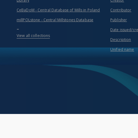
Library
Creator
CeBaDoM - Central Database of Mills in Poland
Contributor
millPOLstone - Central Millstones Database
Publisher
...
Date issued/cr
View all collections
Description
Unified name