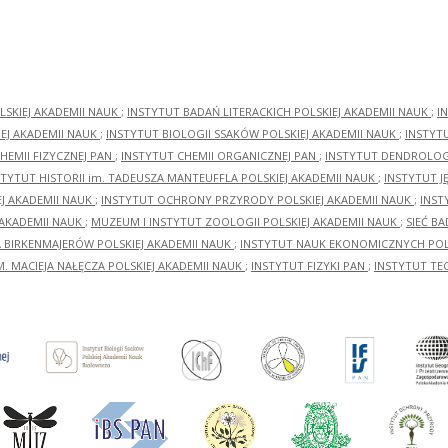
LSKIEJ AKADEMII NAUK
;
INSTYTUT BADAŃ LITERACKICH POLSKIEJ AKADEMII NAUK
;
I
EJ AKADEMII NAUK
;
INSTYTUT BIOLOGII SSAKÓW POLSKIEJ AKADEMII NAUK
;
INSTYT
HEMII FIZYCZNEJ PAN
;
INSTYTUT CHEMII ORGANICZNEJ PAN
;
INSTYTUT DENDROLOGI
STYTUT HISTORII im. TADEUSZA MANTEUFFLA POLSKIEJ AKADEMII NAUK
;
INSTYTUT J
EJ AKADEMII NAUK
;
INSTYTUT OCHRONY PRZYRODY POLSKIEJ AKADEMII NAUK
;
INST
 AKADEMII NAUK
;
MUZEUM I INSTYTUT ZOOLOGII POLSKIEJ AKADEMII NAUK
;
SIEĆ B
RA BIRKENMAJERÓW POLSKIEJ AKADEMII NAUK
;
INSTYTUT NAUK EKONOMICZNYCH POLS
M. MACIEJA NAŁĘCZA POLSKIEJ AKADEMII NAUK
;
INSTYTUT FIZYKI PAN
;
INSTYTUT TE