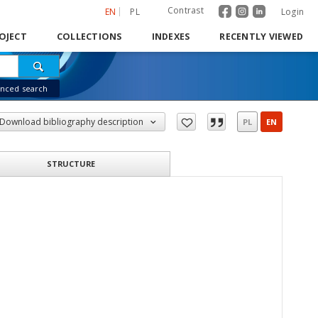
Contrast
EN
PL
Login
OJECT
COLLECTIONS
INDEXES
RECENTLY VIEWED
nced search
Download bibliography description
PL
EN
STRUCTURE