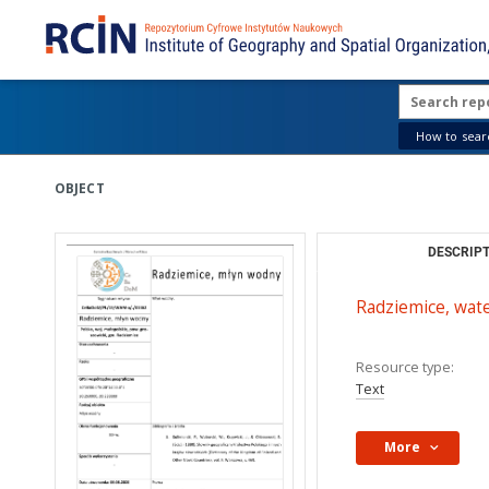
How to searc
OBJECT
DESCRIPT
Radziemice, wate
Resource type:
Text
More