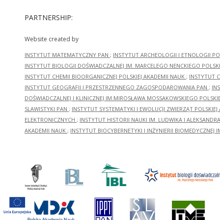
PARTNERSHIP:
Website created by
INSTYTUT MATEMATYCZNY PAN
;
INSTYTUT ARCHEOLOGII I ETNOLOGII PO
INSTYTUT BIOLOGII DOŚWIADCZALNEJ IM. MARCELEGO NENCKIEGO POLSKI
INSTYTUT CHEMII BIOORGANICZNEJ POLSKIEJ AKADEMII NAUK
;
INSTYTUT C
INSTYTUT GEOGRAFII I PRZESTRZENNEGO ZAGOSPODAROWANIA PAN
;
IN
DOŚWIADCZALNEJ I KLINICZNEJ IM.MIROSŁAWA MOSSAKOWSKIEGO POLSKI
SLAWISTYKI PAN
;
INSTYTUT SYSTEMATYKI I EWOLUCJI ZWIERZĄT POLSKIEJ
ELEKTRONICZNYCH
;
INSTYTUT HISTORII NAUKI IM. LUDWIKA I ALEKSAND
AKADEMII NAUK
;
INSTYTUT BIOCYBERNETYKI I INŻYNIERII BIOMEDYCZNEJ I