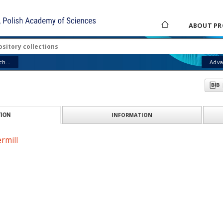
ABOUT PR
h...
Adva
INFORMATION
ION
rmill