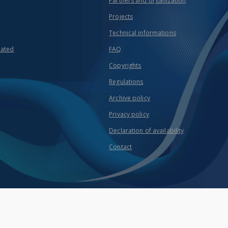
Partners and organization
Projects
Technical informations
eated
FAQ
Copyrights
Regulations
Archive policy
Privacy policy
Declaration of availability
Contact