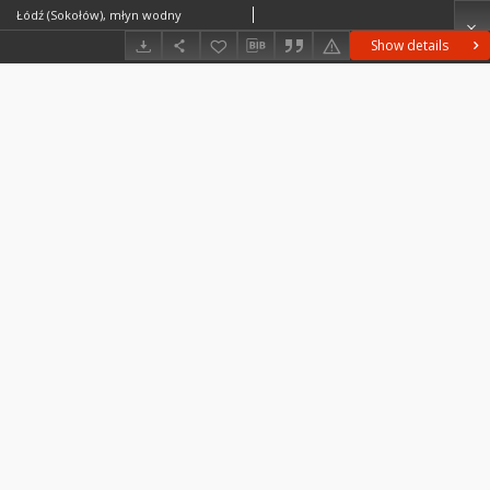
Łódź (Sokołów), młyn wodny
Show details