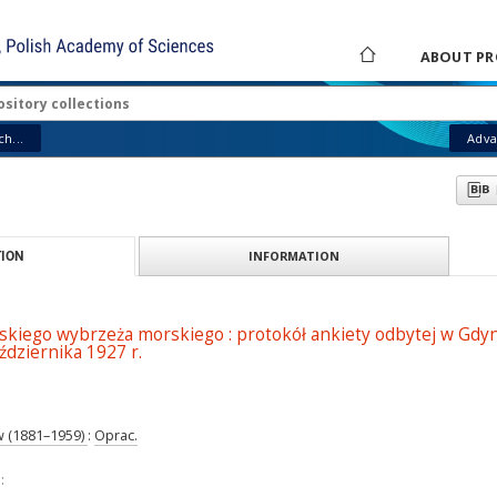
ABOUT PR
h...
Adva
INFORMATION
ION
skiego wybrzeża morskiego : protokół ankiety odbytej w Gdyn
aździernika 1927 r.
w (1881–1959)
:
Oprac.
: