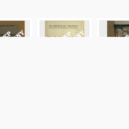
ć w Polsce? :
Poland and its curiosities :
Ce qu'il faut voi
 dla turystów
(a tourists' guide)
Pologne : indica
les touristes
ieczysław (1881–1959)
Orłowicz, Mieczysław (1881–1959)
Orłowicz, Mieczys
1927
1925
Text
Text