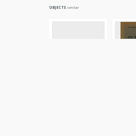
OBJECTS
similar
Lengyelország
Co zwiedza
wskazówki
Orłowicz, Mieczysław (1881–1959)
Orłowicz, M
[ca 1930]
1937
Text
Text