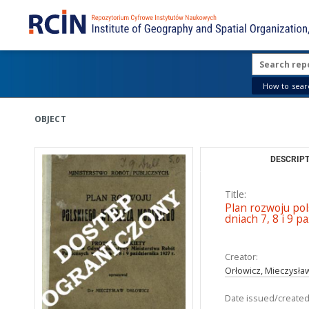
How to searc
OBJECT
DESCRIPT
Title:
Plan rozwoju pol
dniach 7, 8 i 9 p
Creator:
Orłowicz, Mieczysła
Date issued/created