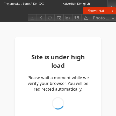
Trojanowka : Zone A Kol. XXXII
Kaiserlich-Königliches Militär-Geographisches Institut (Wiedeń). Instytucja sprawcza. Wydawca
Show details
Photo galle