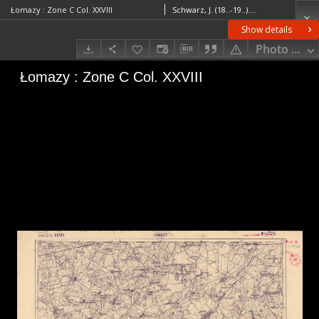
Łomazy : Zone C Col. XXVIII
Schwarz, J. (18..-19..). RedaktorCocron, H. Redaktor
Show details
Photo galle