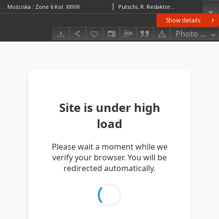
Mościska : Zone 6 Kol. XXVIII
Putschi, R. RedaktorPawlikowsky, D. RedaktorGinzkey, Franz Karl (1871–1963)
Show details
Photo galle