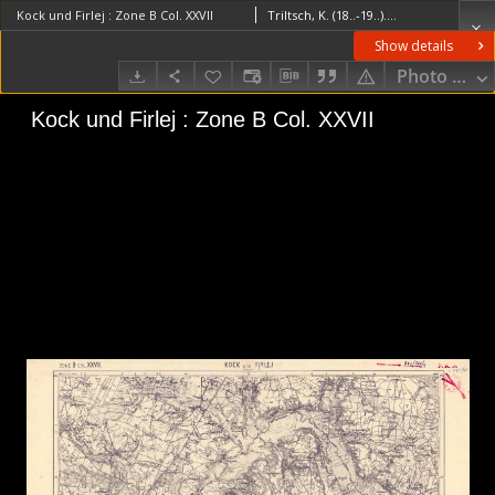
Kock und Firlej : Zone B Col. XXVII
Triltsch, K. (18..-19..). RedaktorLanna, Emil
Show details
Photo galle