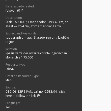
Date issued/created:
[około 1914]
Description:
Scale 1:75 000
;
1 map : color ; 39 x 49 cm, on
sheet 42 x 54 cm
;
Prime meridian Ferro
Subject and Keywords:
topographic maps
;
Staszów region
;
Szydłów
region
Relation:
Spezialkarte der österreichisch-ungarischen
Monarchie 1:75.000
Resource type:
Obraz
Detailed Resource Type:
Map
Source:
CBGiOŚ. IGiPZ PAN, call no. C.583/94
;
click
here to follow the link
Language:
ger