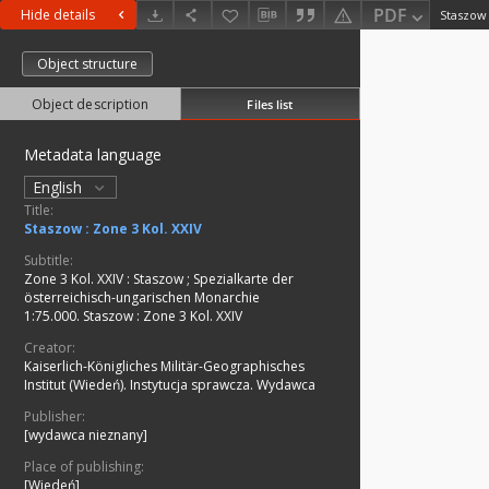
PDF
Hide details
Staszow 
Object structure
Object description
Files list
Metadata language
English
Title:
Staszow : Zone 3 Kol. XXIV
Subtitle:
Zone 3 Kol. XXIV : Staszow
;
Spezialkarte der
österreichisch-ungarischen Monarchie
1:75.000. Staszow : Zone 3 Kol. XXIV
Creator:
Kaiserlich-Königliches Militär-Geographisches
Institut (Wiedeń). Instytucja sprawcza. Wydawca
Publisher:
[wydawca nieznany]
Place of publishing:
[Wiedeń]