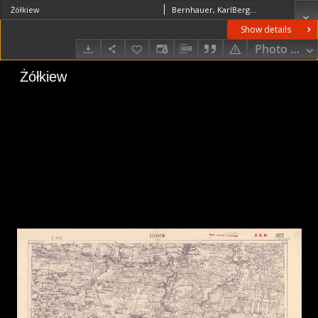
Żółkiew
Bernhauer, KarlBerger
Show details
Photo galle