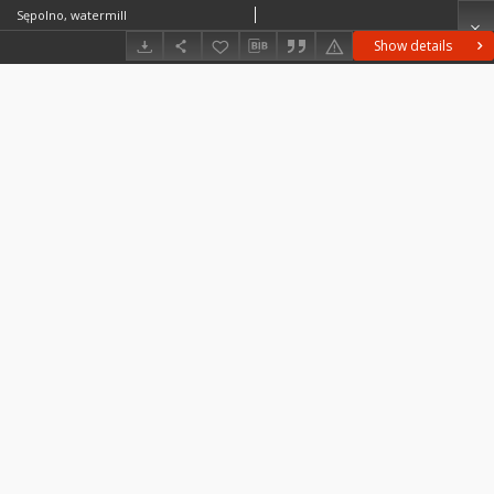
Sępolno, watermill
Show details