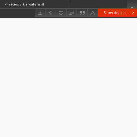
Piła (Gosiąrki), watermill
Show details