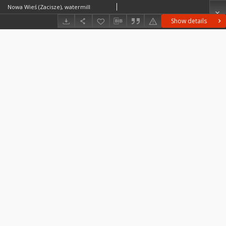
Nowa Wieś (Zacisze), watermill
Show details