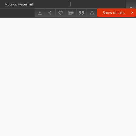
Motyka, watermill
Show details