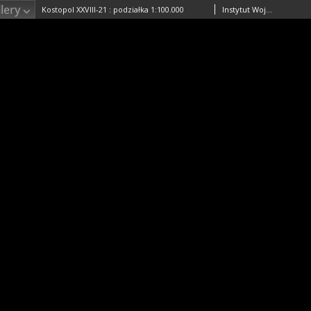
lery
Kostopol XXVIII-21 : podziałka 1:100.000
Instytut Wojskowo-Geograficzny (Warszawa). Wydawca. Drukarz