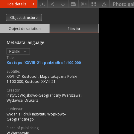
Photo gal
Hide details
Object structure
Object description
Files list
Metadata language
Polski
Title:
Kostopol XXVIII-21 : podziałka 1:100.000
Subtitle:
XXVIII-21 Kostopol
;
Mapa taktyczna Polski
1:100 000; Kostopol XXVIII-21
Creator:
Instytut Wojskowo-Geograficzny (Warszawa).
Wydawca. Drukarz
Publisher:
wydanie i druk Instytutu Wojskowo-
Geograficznego
Place of publishing:
W Warszawie