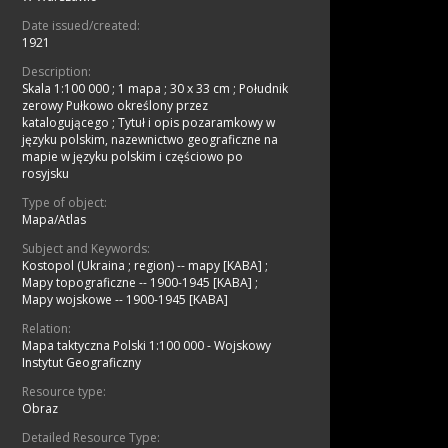
Date issued/created:
1921
Description:
Skala 1:100 000
;
1 mapa ; 30 x 33 cm
;
Południk
zerowy Pułkowo określony przez
katalogującego
;
Tytuł i opis pozaramkowy w
języku polskim, nazewnictwo geograficzne na
mapie w języku polskim i częściowo po
rosyjsku
Type of object:
Mapa/Atlas
Subject and Keywords:
Kostopol (Ukraina ; region) -- mapy [KABA]
;
Mapy topograficzne -- 1900-1945 [KABA]
;
Mapy wojskowe -- 1900-1945 [KABA]
Relation:
Mapa taktyczna Polski 1:100 000 - Wojskowy
Instytut Geograficzny
Resource type:
Obraz
Detailed Resource Type: