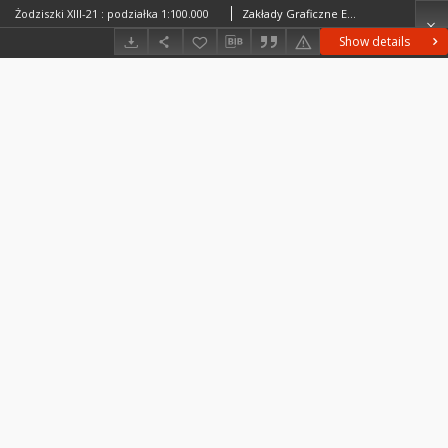
Żodziszki XIII-21 : podziałka 1:100.000
Zakłady Graficzne Eugeniusza i dra Kazimierza Koziańskich. RedaktorInstytut Wojskowo-Geograficzny (Warszawa). Wydawca
Show details