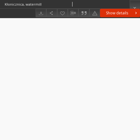
Kłonicznica, watermill
Show details