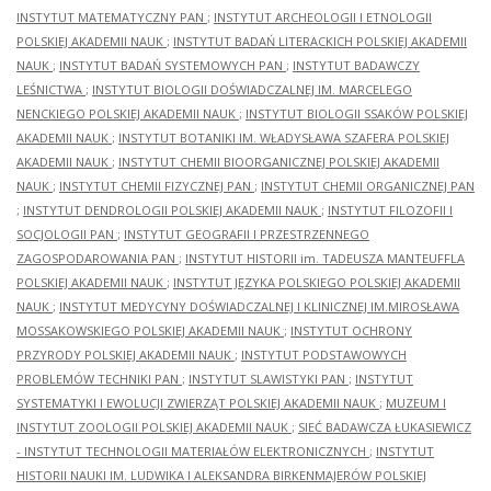
INSTYTUT MATEMATYCZNY PAN
;
INSTYTUT ARCHEOLOGII I ETNOLOGII
POLSKIEJ AKADEMII NAUK
;
INSTYTUT BADAŃ LITERACKICH POLSKIEJ AKADEMII
NAUK
;
INSTYTUT BADAŃ SYSTEMOWYCH PAN
;
INSTYTUT BADAWCZY
LEŚNICTWA
;
INSTYTUT BIOLOGII DOŚWIADCZALNEJ IM. MARCELEGO
NENCKIEGO POLSKIEJ AKADEMII NAUK
;
INSTYTUT BIOLOGII SSAKÓW POLSKIEJ
AKADEMII NAUK
;
INSTYTUT BOTANIKI IM. WŁADYSŁAWA SZAFERA POLSKIEJ
AKADEMII NAUK
;
INSTYTUT CHEMII BIOORGANICZNEJ POLSKIEJ AKADEMII
NAUK
;
INSTYTUT CHEMII FIZYCZNEJ PAN
;
INSTYTUT CHEMII ORGANICZNEJ PAN
;
INSTYTUT DENDROLOGII POLSKIEJ AKADEMII NAUK
;
INSTYTUT FILOZOFII I
SOCJOLOGII PAN
;
INSTYTUT GEOGRAFII I PRZESTRZENNEGO
ZAGOSPODAROWANIA PAN
;
INSTYTUT HISTORII im. TADEUSZA MANTEUFFLA
POLSKIEJ AKADEMII NAUK
;
INSTYTUT JĘZYKA POLSKIEGO POLSKIEJ AKADEMII
NAUK
;
INSTYTUT MEDYCYNY DOŚWIADCZALNEJ I KLINICZNEJ IM.MIROSŁAWA
MOSSAKOWSKIEGO POLSKIEJ AKADEMII NAUK
;
INSTYTUT OCHRONY
PRZYRODY POLSKIEJ AKADEMII NAUK
;
INSTYTUT PODSTAWOWYCH
PROBLEMÓW TECHNIKI PAN
;
INSTYTUT SLAWISTYKI PAN
;
INSTYTUT
SYSTEMATYKI I EWOLUCJI ZWIERZĄT POLSKIEJ AKADEMII NAUK
;
MUZEUM I
INSTYTUT ZOOLOGII POLSKIEJ AKADEMII NAUK
;
SIEĆ BADAWCZA ŁUKASIEWICZ
- INSTYTUT TECHNOLOGII MATERIAŁÓW ELEKTRONICZNYCH
;
INSTYTUT
HISTORII NAUKI IM. LUDWIKA I ALEKSANDRA BIRKENMAJERÓW POLSKIEJ