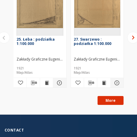
25. Łeba : podziałka
27. Swarzewo :
70
1:100.000
podziałka 1:100.000
1:1
Zakłady Graficzne Eugeniusza i dra Kazimierza Koziańskich. Redaktor
Zakłady Graficzne Eugeniusza i dra 
Zak
1921
1921
192
Map/Atlas
Map/Atlas
Map
More
CONTACT