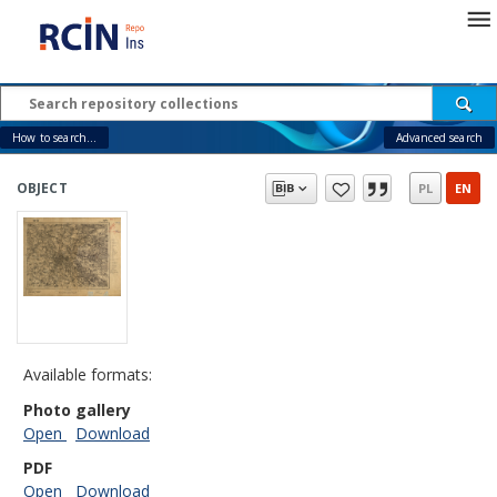
How to search...
Advanced search
OBJECT
PL
EN
Available formats:
Photo gallery
Open
Download
PDF
Open
Download