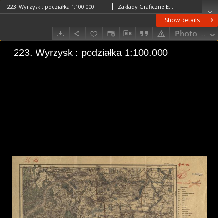
223. Wyrzysk : podziałka 1:100.000
Zakłady Graficzne Eugeniusza i dra Kazimierza Koziańskich. RedaktorInstytut Wojskowo-Geograficzny (Warszawa). Wydawca
Show details
Photo galle