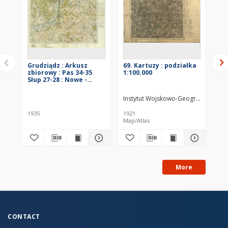
Grudziądz : Arkusz
69. Kartuzy : podziałka
98.
zbiorowy : Pas 34-35
1:100.000
po
Słup 27-28 : Nowe -
Kwidzyń - Grudziądz -
Wąbrzeżno
Instytut Wojskowo-Geograficzny (W
Ins
1935
1921
192
Map/Atlas
Map
More
CONTACT