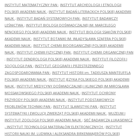
INSTYTUT MATEMATYCZNY PAN
;
INSTYTUT ARCHEOLOGII I ETNOLOGII
POLSKIEJ AKADEMII NAUK
;
INSTYTUT BADAŃ LITERACKICH POLSKIEJ AKADEMII
NAUK
;
INSTYTUT BADAŃ SYSTEMOWYCH PAN
;
INSTYTUT BADAWCZY
LEŚNICTWA
;
INSTYTUT BIOLOGII DOŚWIADCZALNEJ IM. MARCELEGO
NENCKIEGO POLSKIEJ AKADEMII NAUK
;
INSTYTUT BIOLOGII SSAKÓW POLSKIEJ
AKADEMII NAUK
;
INSTYTUT BOTANIKI IM. WŁADYSŁAWA SZAFERA POLSKIEJ
AKADEMII NAUK
;
INSTYTUT CHEMII BIOORGANICZNEJ POLSKIEJ AKADEMII
NAUK
;
INSTYTUT CHEMII FIZYCZNEJ PAN
;
INSTYTUT CHEMII ORGANICZNEJ PAN
;
INSTYTUT DENDROLOGII POLSKIEJ AKADEMII NAUK
;
INSTYTUT FILOZOFII I
SOCJOLOGII PAN
;
INSTYTUT GEOGRAFII I PRZESTRZENNEGO
ZAGOSPODAROWANIA PAN
;
INSTYTUT HISTORII im. TADEUSZA MANTEUFFLA
POLSKIEJ AKADEMII NAUK
;
INSTYTUT JĘZYKA POLSKIEGO POLSKIEJ AKADEMII
NAUK
;
INSTYTUT MEDYCYNY DOŚWIADCZALNEJ I KLINICZNEJ IM.MIROSŁAWA
MOSSAKOWSKIEGO POLSKIEJ AKADEMII NAUK
;
INSTYTUT OCHRONY
PRZYRODY POLSKIEJ AKADEMII NAUK
;
INSTYTUT PODSTAWOWYCH
PROBLEMÓW TECHNIKI PAN
;
INSTYTUT SLAWISTYKI PAN
;
INSTYTUT
SYSTEMATYKI I EWOLUCJI ZWIERZĄT POLSKIEJ AKADEMII NAUK
;
MUZEUM I
INSTYTUT ZOOLOGII POLSKIEJ AKADEMII NAUK
;
SIEĆ BADAWCZA ŁUKASIEWICZ
- INSTYTUT TECHNOLOGII MATERIAŁÓW ELEKTRONICZNYCH
;
INSTYTUT
HISTORII NAUKI IM. LUDWIKA I ALEKSANDRA BIRKENMAJERÓW POLSKIEJ