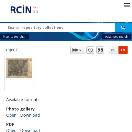
How to search...
Advanced search
OBJECT
PL
EN
Available formats:
Photo gallery
Open
Download
PDF
Open
Download