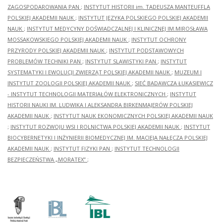
ZAGOSPODAROWANIA PAN
;
INSTYTUT HISTORII im. TADEUSZA MANTEUFFLA
POLSKIEJ AKADEMII NAUK
;
INSTYTUT JĘZYKA POLSKIEGO POLSKIEJ AKADEMII
NAUK
;
INSTYTUT MEDYCYNY DOŚWIADCZALNEJ I KLINICZNEJ IM.MIROSŁAWA
MOSSAKOWSKIEGO POLSKIEJ AKADEMII NAUK
;
INSTYTUT OCHRONY
PRZYRODY POLSKIEJ AKADEMII NAUK
;
INSTYTUT PODSTAWOWYCH
PROBLEMÓW TECHNIKI PAN
;
INSTYTUT SLAWISTYKI PAN
;
INSTYTUT
SYSTEMATYKI I EWOLUCJI ZWIERZĄT POLSKIEJ AKADEMII NAUK
;
MUZEUM I
INSTYTUT ZOOLOGII POLSKIEJ AKADEMII NAUK
;
SIEĆ BADAWCZA ŁUKASIEWICZ
- INSTYTUT TECHNOLOGII MATERIAŁÓW ELEKTRONICZNYCH
;
INSTYTUT
HISTORII NAUKI IM. LUDWIKA I ALEKSANDRA BIRKENMAJERÓW POLSKIEJ
AKADEMII NAUK
;
INSTYTUT NAUK EKONOMICZNYCH POLSKIEJ AKADEMII NAUK
;
INSTYTUT ROZWOJU WSI I ROLNICTWA POLSKIEJ AKADEMII NAUK
;
INSTYTUT
BIOCYBERNETYKI I INŻYNIERII BIOMEDYCZNEJ IM. MACIEJA NAŁĘCZA POLSKIEJ
AKADEMII NAUK
;
INSTYTUT FIZYKI PAN
;
INSTYTUT TECHNOLOGII
BEZPIECZEŃSTWA „MORATEX”
;