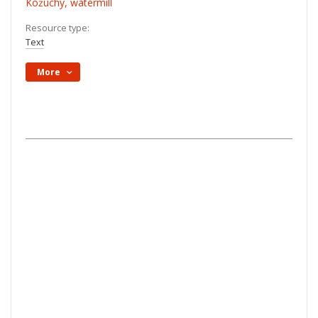
Kożuchy, watermill
Resource type:
Text
More