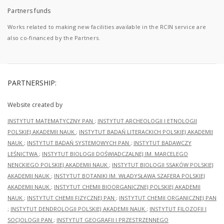
Partners funds
Works related to making new facilities available in the RCIN service are
also co-financed by the Partners.
PARTNERSHIP:
Website created by
INSTYTUT MATEMATYCZNY PAN
;
INSTYTUT ARCHEOLOGII I ETNOLOGII
POLSKIEJ AKADEMII NAUK
;
INSTYTUT BADAŃ LITERACKICH POLSKIEJ AKADEMII
NAUK
;
INSTYTUT BADAŃ SYSTEMOWYCH PAN
;
INSTYTUT BADAWCZY
LEŚNICTWA
;
INSTYTUT BIOLOGII DOŚWIADCZALNEJ IM. MARCELEGO
NENCKIEGO POLSKIEJ AKADEMII NAUK
;
INSTYTUT BIOLOGII SSAKÓW POLSKIEJ
AKADEMII NAUK
;
INSTYTUT BOTANIKI IM. WŁADYSŁAWA SZAFERA POLSKIEJ
AKADEMII NAUK
;
INSTYTUT CHEMII BIOORGANICZNEJ POLSKIEJ AKADEMII
NAUK
;
INSTYTUT CHEMII FIZYCZNEJ PAN
;
INSTYTUT CHEMII ORGANICZNEJ PAN
;
INSTYTUT DENDROLOGII POLSKIEJ AKADEMII NAUK
;
INSTYTUT FILOZOFII I
SOCJOLOGII PAN
;
INSTYTUT GEOGRAFII I PRZESTRZENNEGO