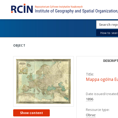
How to searc
OBJECT
DESCRIPT
Title:
Mappa ogólna Eu
Date issued/created
1896
Resource type:
Show content
Obraz