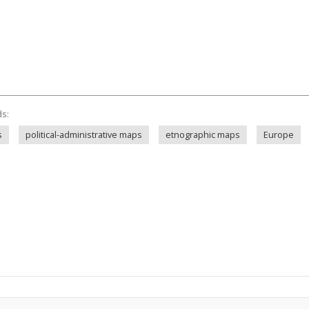
ds:
s
political-administrative maps
etnographic maps
Europe