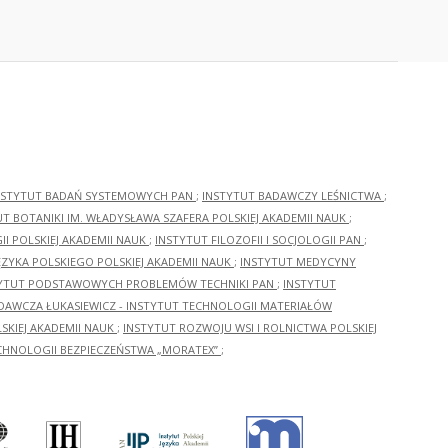
NSTYTUT BADAŃ SYSTEMOWYCH PAN
;
INSTYTUT BADAWCZY LEŚNICTWA
;
UT BOTANIKI IM. WŁADYSŁAWA SZAFERA POLSKIEJ AKADEMII NAUK
;
I POLSKIEJ AKADEMII NAUK
;
INSTYTUT FILOZOFII I SOCJOLOGII PAN
;
ĘZYKA POLSKIEGO POLSKIEJ AKADEMII NAUK
;
INSTYTUT MEDYCYNY
YTUT PODSTAWOWYCH PROBLEMÓW TECHNIKI PAN
;
INSTYTUT
ADAWCZA ŁUKASIEWICZ - INSTYTUT TECHNOLOGII MATERIAŁÓW
KIEJ AKADEMII NAUK
;
INSTYTUT ROZWOJU WSI I ROLNICTWA POLSKIEJ
CHNOLOGII BEZPIECZEŃSTWA „MORATEX”
;