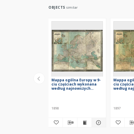
OBJECTS
similar
Mappa ogólna Europy w 9-
Mappa ogól
ciu częściach wykonana
ciu części
według najnowszych
według na
źródeł z siecią kolejową
źródeł z si
uzupełnioną do 1896 roku
uzupełnion
1898
1897