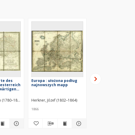
rte des
Europa : ułożona podług
Mittel-Europa oder N
esterreich
najnowszych mapp
&Süd-Deutschland in
wärtigen
seiner Zukunft : nach
d
diplomatischen
Aufstellungen
n (1780–1863)
Herkner, Józef (1802–1864)
1866
[ca 1865]