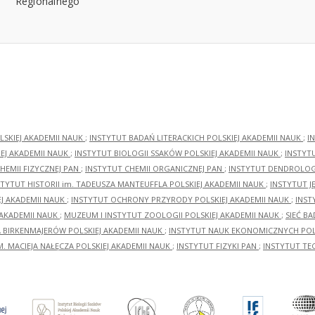
LSKIEJ AKADEMII NAUK
;
INSTYTUT BADAŃ LITERACKICH POLSKIEJ AKADEMII NAUK
;
I
EJ AKADEMII NAUK
;
INSTYTUT BIOLOGII SSAKÓW POLSKIEJ AKADEMII NAUK
;
INSTYT
HEMII FIZYCZNEJ PAN
;
INSTYTUT CHEMII ORGANICZNEJ PAN
;
INSTYTUT DENDROLOGI
STYTUT HISTORII im. TADEUSZA MANTEUFFLA POLSKIEJ AKADEMII NAUK
;
INSTYTUT J
EJ AKADEMII NAUK
;
INSTYTUT OCHRONY PRZYRODY POLSKIEJ AKADEMII NAUK
;
INST
 AKADEMII NAUK
;
MUZEUM I INSTYTUT ZOOLOGII POLSKIEJ AKADEMII NAUK
;
SIEĆ B
RA BIRKENMAJERÓW POLSKIEJ AKADEMII NAUK
;
INSTYTUT NAUK EKONOMICZNYCH POLS
M. MACIEJA NAŁĘCZA POLSKIEJ AKADEMII NAUK
;
INSTYTUT FIZYKI PAN
;
INSTYTUT TE