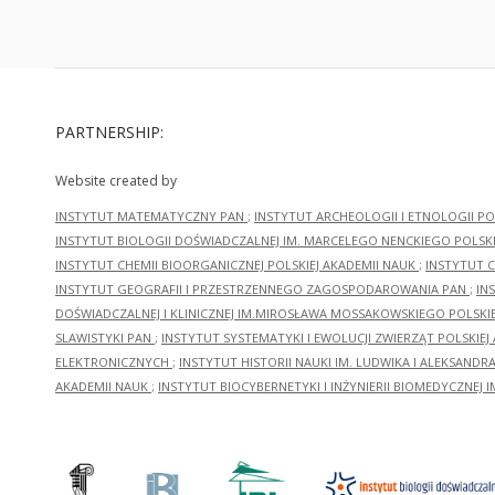
PARTNERSHIP:
Website created by
INSTYTUT MATEMATYCZNY PAN
;
INSTYTUT ARCHEOLOGII I ETNOLOGII PO
INSTYTUT BIOLOGII DOŚWIADCZALNEJ IM. MARCELEGO NENCKIEGO POLSKI
INSTYTUT CHEMII BIOORGANICZNEJ POLSKIEJ AKADEMII NAUK
;
INSTYTUT C
INSTYTUT GEOGRAFII I PRZESTRZENNEGO ZAGOSPODAROWANIA PAN
;
IN
DOŚWIADCZALNEJ I KLINICZNEJ IM.MIROSŁAWA MOSSAKOWSKIEGO POLSKI
SLAWISTYKI PAN
;
INSTYTUT SYSTEMATYKI I EWOLUCJI ZWIERZĄT POLSKIEJ
ELEKTRONICZNYCH
;
INSTYTUT HISTORII NAUKI IM. LUDWIKA I ALEKSAND
AKADEMII NAUK
;
INSTYTUT BIOCYBERNETYKI I INŻYNIERII BIOMEDYCZNEJ I