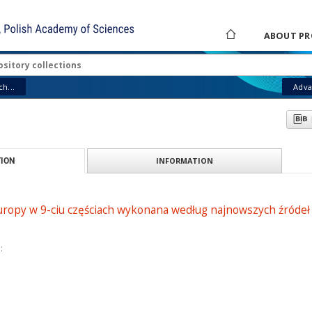
ABOUT PR
h...
Adva
INFORMATION
ION
ropy w 9-ciu częściach wykonana według najnowszych źródeł 
: