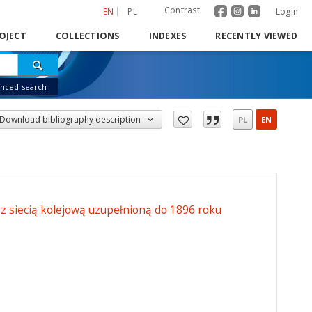
Contrast
EN
PL
Login
OJECT
COLLECTIONS
INDEXES
RECENTLY VIEWED
nced search
Download bibliography description
PL
EN
z siecią kolejową uzupełnioną do 1896 roku