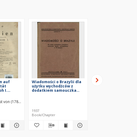
en auf
Wiadomości o Brazylii dla
Czarni Brazyljanie
stät
użytku wychodźców z
h I.
dodatkiem samouczka
rn in den
języka portugalskiego w
820
10 lekcjach
ist von (1781–1826)
Martius, Carl Friedrich Philipp von (1794–1868)
Lepecki, Bohdan Teofil
1937
[post 1931]
Book/Chapter
Book/Chapter