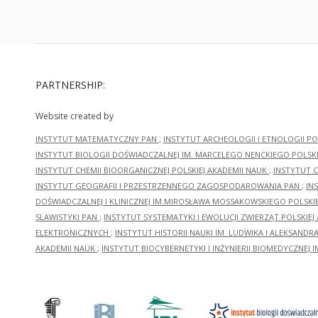
PARTNERSHIP:
Website created by
INSTYTUT MATEMATYCZNY PAN
;
INSTYTUT ARCHEOLOGII I ETNOLOGII PO
INSTYTUT BIOLOGII DOŚWIADCZALNEJ IM. MARCELEGO NENCKIEGO POLSKI
INSTYTUT CHEMII BIOORGANICZNEJ POLSKIEJ AKADEMII NAUK
;
INSTYTUT C
INSTYTUT GEOGRAFII I PRZESTRZENNEGO ZAGOSPODAROWANIA PAN
;
IN
DOŚWIADCZALNEJ I KLINICZNEJ IM.MIROSŁAWA MOSSAKOWSKIEGO POLSKI
SLAWISTYKI PAN
;
INSTYTUT SYSTEMATYKI I EWOLUCJI ZWIERZĄT POLSKIEJ
ELEKTRONICZNYCH
;
INSTYTUT HISTORII NAUKI IM. LUDWIKA I ALEKSAND
AKADEMII NAUK
;
INSTYTUT BIOCYBERNETYKI I INŻYNIERII BIOMEDYCZNEJ I