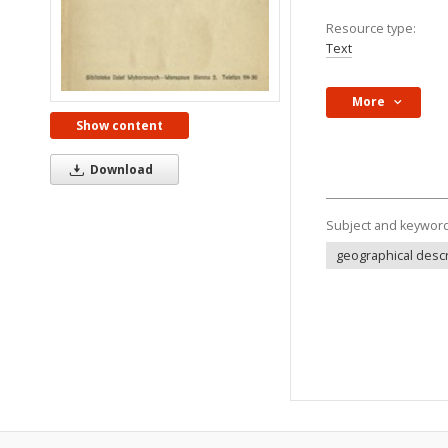
Resource type:
Text
More
Show content
Download
Subject and keywor
geographical descr