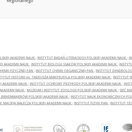
LSKIEJ AKADEMII NAUK
;
INSTYTUT BADAŃ LITERACKICH POLSKIEJ AKADEMII NAUK
;
I
EJ AKADEMII NAUK
;
INSTYTUT BIOLOGII SSAKÓW POLSKIEJ AKADEMII NAUK
;
INSTYT
HEMII FIZYCZNEJ PAN
;
INSTYTUT CHEMII ORGANICZNEJ PAN
;
INSTYTUT DENDROLOGI
STYTUT HISTORII im. TADEUSZA MANTEUFFLA POLSKIEJ AKADEMII NAUK
;
INSTYTUT J
EJ AKADEMII NAUK
;
INSTYTUT OCHRONY PRZYRODY POLSKIEJ AKADEMII NAUK
;
INST
 AKADEMII NAUK
;
MUZEUM I INSTYTUT ZOOLOGII POLSKIEJ AKADEMII NAUK
;
SIEĆ B
RA BIRKENMAJERÓW POLSKIEJ AKADEMII NAUK
;
INSTYTUT NAUK EKONOMICZNYCH POLS
M. MACIEJA NAŁĘCZA POLSKIEJ AKADEMII NAUK
;
INSTYTUT FIZYKI PAN
;
INSTYTUT TE