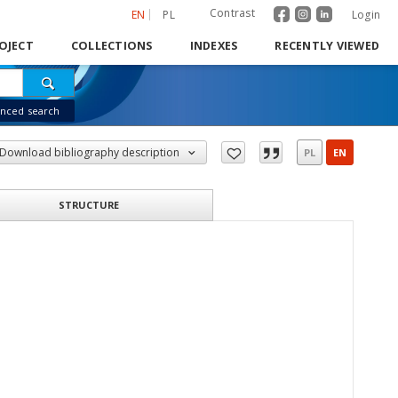
Contrast
EN
PL
Login
OJECT
COLLECTIONS
INDEXES
RECENTLY VIEWED
nced search
Download bibliography description
PL
EN
STRUCTURE