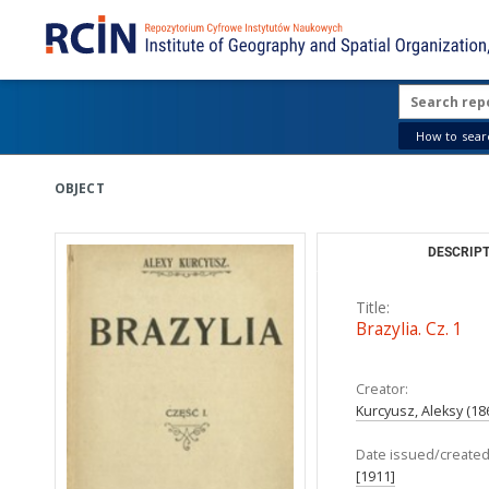
How to searc
OBJECT
DESCRIPT
Title:
Brazylia. Cz. 1
Creator:
Kurcyusz, Aleksy (18
Date issued/created
[1911]