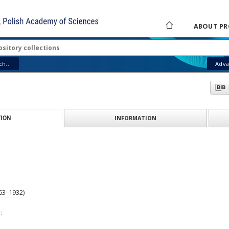
ABOUT PR
h...
Adva
INFORMATION
ION
63–1932)
: