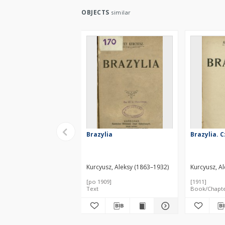
OBJECTS
similar
Brazylia
Brazylia. C
Kurcyusz, Aleksy (1863–1932)
Kurcyusz, A
[po 1909]
[1911]
Text
Book/Chapt