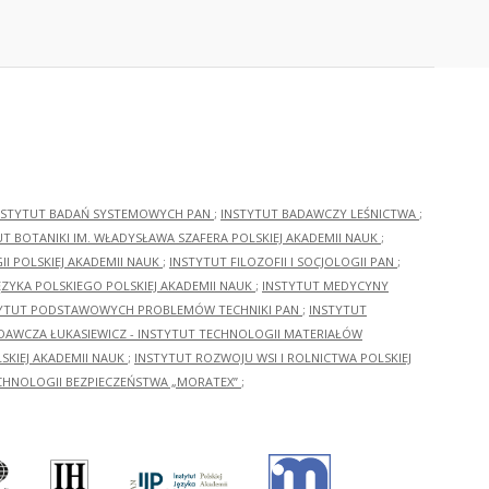
NSTYTUT BADAŃ SYSTEMOWYCH PAN
;
INSTYTUT BADAWCZY LEŚNICTWA
;
UT BOTANIKI IM. WŁADYSŁAWA SZAFERA POLSKIEJ AKADEMII NAUK
;
I POLSKIEJ AKADEMII NAUK
;
INSTYTUT FILOZOFII I SOCJOLOGII PAN
;
ĘZYKA POLSKIEGO POLSKIEJ AKADEMII NAUK
;
INSTYTUT MEDYCYNY
YTUT PODSTAWOWYCH PROBLEMÓW TECHNIKI PAN
;
INSTYTUT
ADAWCZA ŁUKASIEWICZ - INSTYTUT TECHNOLOGII MATERIAŁÓW
KIEJ AKADEMII NAUK
;
INSTYTUT ROZWOJU WSI I ROLNICTWA POLSKIEJ
CHNOLOGII BEZPIECZEŃSTWA „MORATEX”
;