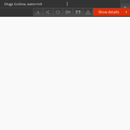
Długa Goślina, watermill
Show details