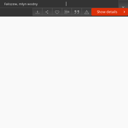
Faliszew, młyn wodny
Show details