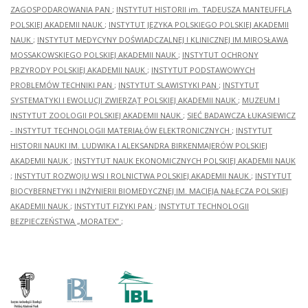
ZAGOSPODAROWANIA PAN
;
INSTYTUT HISTORII im. TADEUSZA MANTEUFFLA
POLSKIEJ AKADEMII NAUK
;
INSTYTUT JĘZYKA POLSKIEGO POLSKIEJ AKADEMII
NAUK
;
INSTYTUT MEDYCYNY DOŚWIADCZALNEJ I KLINICZNEJ IM.MIROSŁAWA
MOSSAKOWSKIEGO POLSKIEJ AKADEMII NAUK
;
INSTYTUT OCHRONY
PRZYRODY POLSKIEJ AKADEMII NAUK
;
INSTYTUT PODSTAWOWYCH
PROBLEMÓW TECHNIKI PAN
;
INSTYTUT SLAWISTYKI PAN
;
INSTYTUT
SYSTEMATYKI I EWOLUCJI ZWIERZĄT POLSKIEJ AKADEMII NAUK
;
MUZEUM I
INSTYTUT ZOOLOGII POLSKIEJ AKADEMII NAUK
;
SIEĆ BADAWCZA ŁUKASIEWICZ
- INSTYTUT TECHNOLOGII MATERIAŁÓW ELEKTRONICZNYCH
;
INSTYTUT
HISTORII NAUKI IM. LUDWIKA I ALEKSANDRA BIRKENMAJERÓW POLSKIEJ
AKADEMII NAUK
;
INSTYTUT NAUK EKONOMICZNYCH POLSKIEJ AKADEMII NAUK
;
INSTYTUT ROZWOJU WSI I ROLNICTWA POLSKIEJ AKADEMII NAUK
;
INSTYTUT
BIOCYBERNETYKI I INŻYNIERII BIOMEDYCZNEJ IM. MACIEJA NAŁĘCZA POLSKIEJ
AKADEMII NAUK
;
INSTYTUT FIZYKI PAN
;
INSTYTUT TECHNOLOGII
BEZPIECZEŃSTWA „MORATEX”
;