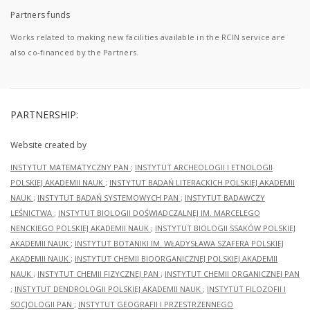
Partners funds
Works related to making new facilities available in the RCIN service are
also co-financed by the Partners.
PARTNERSHIP:
Website created by
INSTYTUT MATEMATYCZNY PAN
;
INSTYTUT ARCHEOLOGII I ETNOLOGII
POLSKIEJ AKADEMII NAUK
;
INSTYTUT BADAŃ LITERACKICH POLSKIEJ AKADEMII
NAUK
;
INSTYTUT BADAŃ SYSTEMOWYCH PAN
;
INSTYTUT BADAWCZY
LEŚNICTWA
;
INSTYTUT BIOLOGII DOŚWIADCZALNEJ IM. MARCELEGO
NENCKIEGO POLSKIEJ AKADEMII NAUK
;
INSTYTUT BIOLOGII SSAKÓW POLSKIEJ
AKADEMII NAUK
;
INSTYTUT BOTANIKI IM. WŁADYSŁAWA SZAFERA POLSKIEJ
AKADEMII NAUK
;
INSTYTUT CHEMII BIOORGANICZNEJ POLSKIEJ AKADEMII
NAUK
;
INSTYTUT CHEMII FIZYCZNEJ PAN
;
INSTYTUT CHEMII ORGANICZNEJ PAN
;
INSTYTUT DENDROLOGII POLSKIEJ AKADEMII NAUK
;
INSTYTUT FILOZOFII I
SOCJOLOGII PAN
;
INSTYTUT GEOGRAFII I PRZESTRZENNEGO