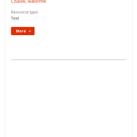
Czubek, watermill
Resource type:
Text
More