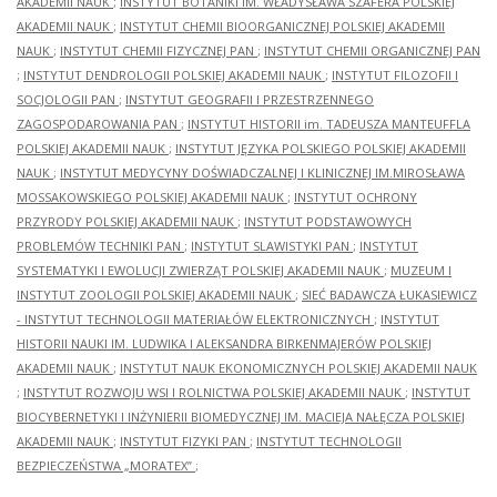
AKADEMII NAUK
;
INSTYTUT BOTANIKI IM. WŁADYSŁAWA SZAFERA POLSKIEJ
AKADEMII NAUK
;
INSTYTUT CHEMII BIOORGANICZNEJ POLSKIEJ AKADEMII
NAUK
;
INSTYTUT CHEMII FIZYCZNEJ PAN
;
INSTYTUT CHEMII ORGANICZNEJ PAN
;
INSTYTUT DENDROLOGII POLSKIEJ AKADEMII NAUK
;
INSTYTUT FILOZOFII I
SOCJOLOGII PAN
;
INSTYTUT GEOGRAFII I PRZESTRZENNEGO
ZAGOSPODAROWANIA PAN
;
INSTYTUT HISTORII im. TADEUSZA MANTEUFFLA
POLSKIEJ AKADEMII NAUK
;
INSTYTUT JĘZYKA POLSKIEGO POLSKIEJ AKADEMII
NAUK
;
INSTYTUT MEDYCYNY DOŚWIADCZALNEJ I KLINICZNEJ IM.MIROSŁAWA
MOSSAKOWSKIEGO POLSKIEJ AKADEMII NAUK
;
INSTYTUT OCHRONY
PRZYRODY POLSKIEJ AKADEMII NAUK
;
INSTYTUT PODSTAWOWYCH
PROBLEMÓW TECHNIKI PAN
;
INSTYTUT SLAWISTYKI PAN
;
INSTYTUT
SYSTEMATYKI I EWOLUCJI ZWIERZĄT POLSKIEJ AKADEMII NAUK
;
MUZEUM I
INSTYTUT ZOOLOGII POLSKIEJ AKADEMII NAUK
;
SIEĆ BADAWCZA ŁUKASIEWICZ
- INSTYTUT TECHNOLOGII MATERIAŁÓW ELEKTRONICZNYCH
;
INSTYTUT
HISTORII NAUKI IM. LUDWIKA I ALEKSANDRA BIRKENMAJERÓW POLSKIEJ
AKADEMII NAUK
;
INSTYTUT NAUK EKONOMICZNYCH POLSKIEJ AKADEMII NAUK
;
INSTYTUT ROZWOJU WSI I ROLNICTWA POLSKIEJ AKADEMII NAUK
;
INSTYTUT
BIOCYBERNETYKI I INŻYNIERII BIOMEDYCZNEJ IM. MACIEJA NAŁĘCZA POLSKIEJ
AKADEMII NAUK
;
INSTYTUT FIZYKI PAN
;
INSTYTUT TECHNOLOGII
BEZPIECZEŃSTWA „MORATEX”
;