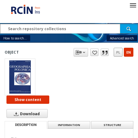
How to search...
Advanced search
OBJECT
PL
EN
Show content
Download
DESCRIPTION
INFORMATION
STRUCTURE