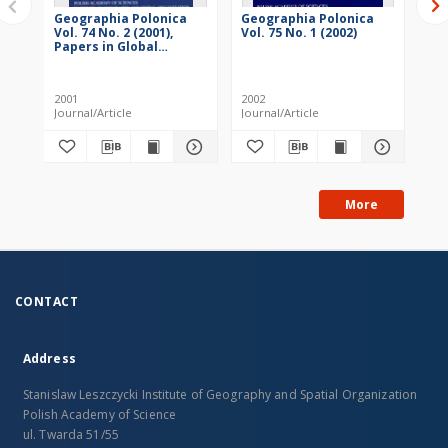
Geographia Polonica
Geographia Polonica
Ge
Vol. 74 No. 2 (2001),
Vol. 75 No. 1 (2002)
Vol
Papers in Global
Change IGBP, No. 8
2001
2002
200
Journal/Article
Journal/Article
Jou
More
CONTACT
Address
Stanislaw Leszczycki Institute of Geography and Spatial Organization
Polish Academy of Science
ul. Twarda 51/55