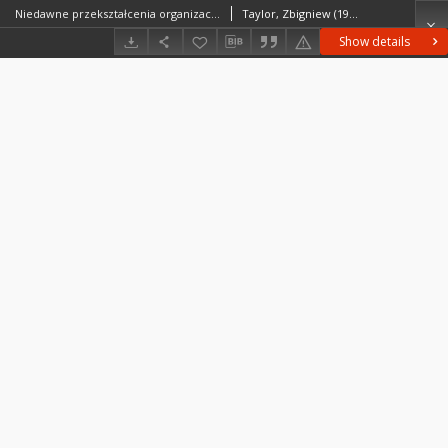
Niedawne przekształcenia organizacyjno-własnościowe przedsiębiorstw transportu kolejowego w Polsce - część I = Recent organizational and ownership transformation in rail transport companies in Poland - part I
Taylor, Zbigniew (1946– )Ciechański, Ariel
Show details