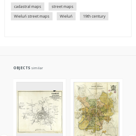
cadastral maps
street maps
Wieluń street maps
Wieluń
19th century
OBJECTS
similar