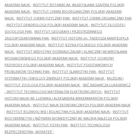
AKADEMII NAUK
;
INSTYTUT BOTANIKI IM. WŁADYSŁAWA SZAFERA POLSKIEJ
AKADEMII NAUK
;
INSTYTUT CHEMII BIOORGANICZNEJ POLSKIEJ AKADEMII
NAUK
;
INSTYTUT CHEMII FIZYCZNEJ PAN
;
INSTYTUT CHEMII ORGANICZNEJ PAN
;
INSTYTUT DENDROLOGII POLSKIEJ AKADEMII NAUK
;
INSTYTUT FILOZOFII I
SOCJOLOGII PAN
;
INSTYTUT GEOGRAFII I PRZESTRZENNEGO
ZAGOSPODAROWANIA PAN
;
INSTYTUT HISTORII im. TADEUSZA MANTEUFFLA
POLSKIEJ AKADEMII NAUK
;
INSTYTUT JĘZYKA POLSKIEGO POLSKIEJ AKADEMII
NAUK
;
INSTYTUT MEDYCYNY DOŚWIADCZALNEJ I KLINICZNEJ IM.MIROSŁAWA
MOSSAKOWSKIEGO POLSKIEJ AKADEMII NAUK
;
INSTYTUT OCHRONY
PRZYRODY POLSKIEJ AKADEMII NAUK
;
INSTYTUT PODSTAWOWYCH
PROBLEMÓW TECHNIKI PAN
;
INSTYTUT SLAWISTYKI PAN
;
INSTYTUT
SYSTEMATYKI I EWOLUCJI ZWIERZĄT POLSKIEJ AKADEMII NAUK
;
MUZEUM I
INSTYTUT ZOOLOGII POLSKIEJ AKADEMII NAUK
;
SIEĆ BADAWCZA ŁUKASIEWICZ
- INSTYTUT TECHNOLOGII MATERIAŁÓW ELEKTRONICZNYCH
;
INSTYTUT
HISTORII NAUKI IM. LUDWIKA I ALEKSANDRA BIRKENMAJERÓW POLSKIEJ
AKADEMII NAUK
;
INSTYTUT NAUK EKONOMICZNYCH POLSKIEJ AKADEMII NAUK
;
INSTYTUT ROZWOJU WSI I ROLNICTWA POLSKIEJ AKADEMII NAUK
;
INSTYTUT
BIOCYBERNETYKI I INŻYNIERII BIOMEDYCZNEJ IM. MACIEJA NAŁĘCZA POLSKIEJ
AKADEMII NAUK
;
INSTYTUT FIZYKI PAN
;
INSTYTUT TECHNOLOGII
BEZPIECZEŃSTWA „MORATEX”
;