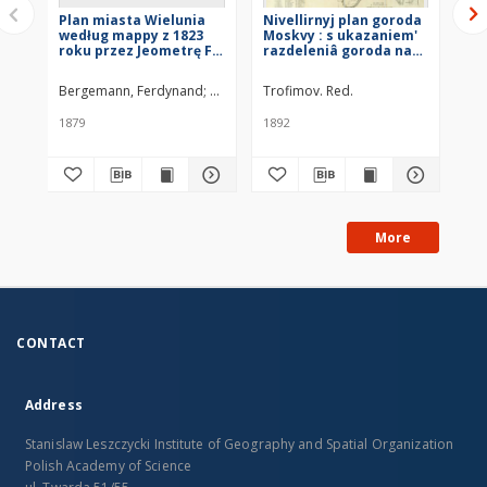
Plan miasta Wielunia
Nivellirnyj plan goroda
Pl
według mappy z 1823
Moskvy : s ukazaniem'
wo
roku przez Jeometrę F.
razdeleniâ goroda na
Bergemanna
sudebno-mirovye
sporządzony
učastki, soglasno
Bergemann, Ferdynand
Wolle, Ottomar
Trofimov. Red.
Wet
postanovleniâ
Moskovskoj Gorodskoj
1879
1892
182
Dumy 30 iûnâ 1892 g.,
utveržennago ukazom
Pravitel'stva Ûŝago
Senata ot 10 dekabrâ
1892 g. [...]
More
CONTACT
Address
Stanislaw Leszczycki Institute of Geography and Spatial Organization
Polish Academy of Science