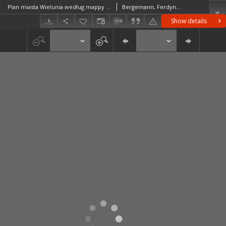
Plan miasta Wielunia według mappy z 1823 roku przez Jeometrę F. Bergemanna sporządzony
Bergemann, FerdynandWolle, Ottomar
Show details