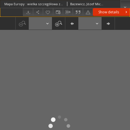
Mapa Europy : wielka szczegółowa ze skorowidzem i statystyką światową
Bazewicz, Józef Michał (c. 1862 – 1928)
Show details