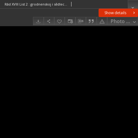
Râd XVIII List 2 : grodnenskoj i sědleckoj g.
Show details
Photo galle