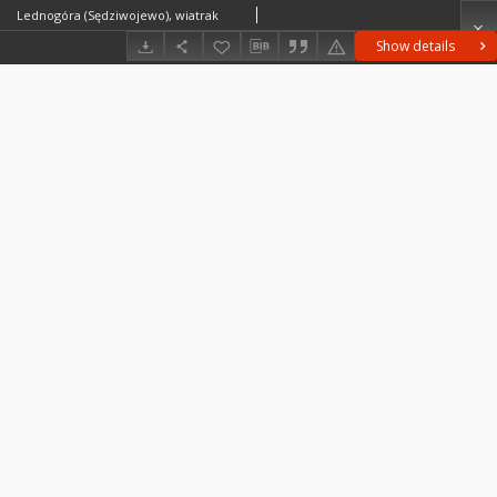
Lednogóra (Sędziwojewo), wiatrak
Show details