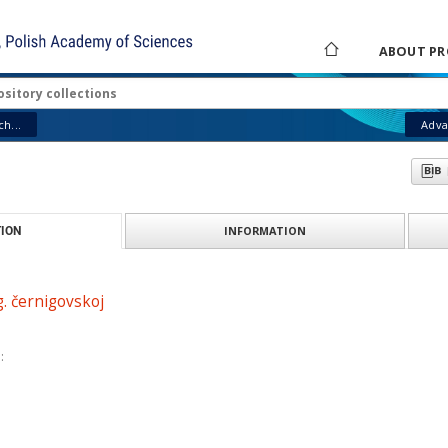
ABOUT PR
h...
Adva
INFORMATION
ION
 g. černigovskoj
: