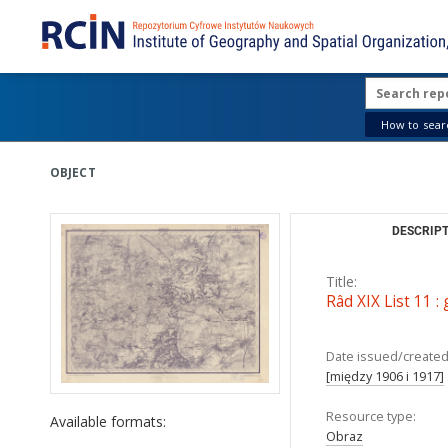
How to searc
OBJECT
DESCRIPT
Title:
Râd XIX List 11 :
Date issued/created
[między 1906 i 1917]
Resource type:
Available formats:
Obraz