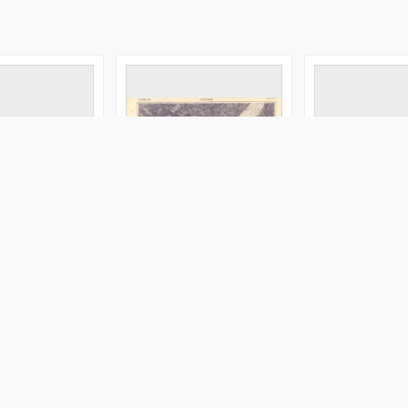
karte "R" : im
Lago di Garda : Zone 23
Polska, Czechos
 000. N 3.
Kol. III
Węgry Żilina - 7
Siewiersk
XXVI, XXXI, XXXII
bteilung. Redaktor
Dokaupil, Roman (18...- 19...). Redaktor
Polska. Wojsko Po
Straka, J. Redak
1908
[1952]
Map/Atlas
Image