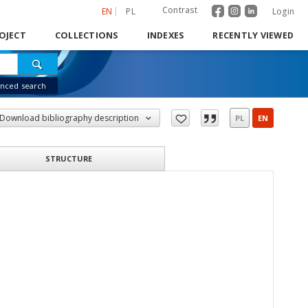
Contrast
EN
PL
Login
OJECT
COLLECTIONS
INDEXES
RECENTLY VIEWED
nced search
Download bibliography description
PL
EN
STRUCTURE