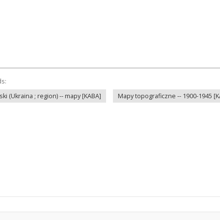
ds:
i (Ukraina ; region) -- mapy [KABA]
Mapy topograficzne -- 1900-1945 [