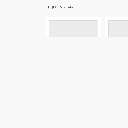
OBJECTS
similar
Râd XIX. List 11. Nowgorod
Operations
- Szjewjersk : g.
Maße 1:400
černigovskoj
Nowgorod 
Niemcy. Grosser Generalstab. Kartographische A
1915
1912
Map/Atlas